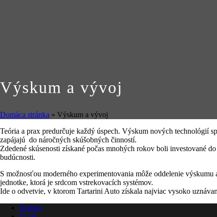
Výskum a vývoj
Domáca stránka
»
Výskum a vývoj
Teória a prax predurčuje každý úspech. Výskum nových technológií sp
zapájajú do náročných skúšobných činností.
Zdedené skúsenosti získané počas mnohých rokov boli investované do 
budúcnosti.
S možnosťou moderného experimentovania môže oddelenie výskumu a vý
jednotke, ktorá je srdcom vstrekovacích systémov.
Ide o odvetvie, v ktorom Tartarini Auto získala najviac vysoko uznáva
Domov
O nás