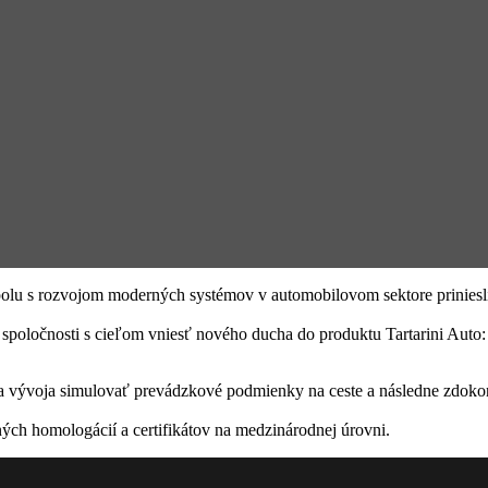
olu s rozvojom moderných systémov v automobilovom sektore priniesli
spoločnosti s cieľom vniesť nového ducha do produktu Tartarini Auto:
voja simulovať prevádzkové podmienky na ceste a následne zdokonaľov
ných homologácií a certifikátov na medzinárodnej úrovni.